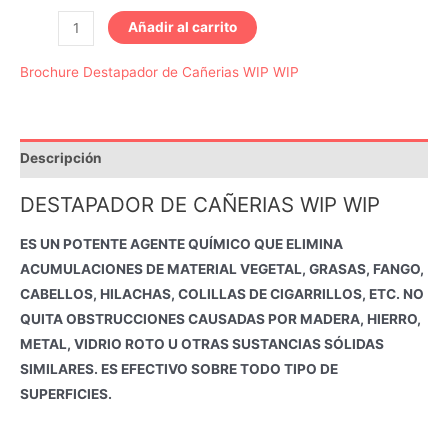
Destapador
Añadir al carrito
de
Brochure Destapador de Cañerias WIP WIP
Cañerias
Litro
WIP
WIP
Descripción
mi
cantidad
DESTAPADOR DE CAÑERIAS WIP WIP
ES UN POTENTE AGENTE QUÍMICO QUE ELIMINA
ACUMULACIONES DE MATERIAL VEGETAL, GRASAS, FANGO,
CABELLOS, HILACHAS, COLILLAS DE CIGARRILLOS, ETC. NO
QUITA OBSTRUCCIONES CAUSADAS POR MADERA, HIERRO,
METAL, VIDRIO ROTO U OTRAS SUSTANCIAS SÓLIDAS
SIMILARES. ES EFECTIVO SOBRE TODO TIPO DE
SUPERFICIES.