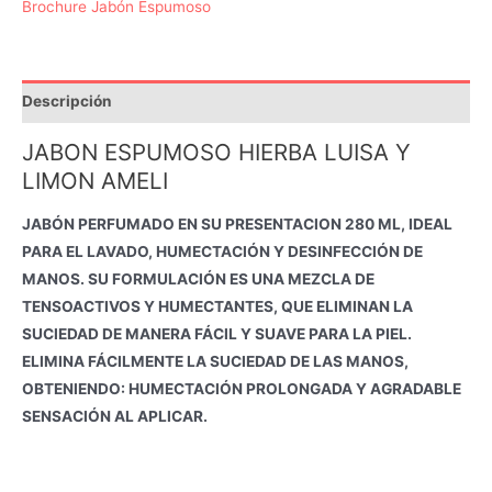
Brochure Jabón Espumoso
Hierba
Luisa
y
Limon
Descripción
280
ML
JABON ESPUMOSO HIERBA LUISA Y
AMELI
LIMON AMELI
cantidad
JABÓN PERFUMADO EN SU PRESENTACION 280 ML, IDEAL
PARA EL LAVADO, HUMECTACIÓN Y DESINFECCIÓN DE
MANOS. SU FORMULACIÓN ES UNA MEZCLA DE
TENSOACTIVOS Y HUMECTANTES, QUE ELIMINAN LA
SUCIEDAD DE MANERA FÁCIL Y SUAVE PARA LA PIEL.
ELIMINA FÁCILMENTE LA SUCIEDAD DE LAS MANOS,
OBTENIENDO: HUMECTACIÓN PROLONGADA Y AGRADABLE
SENSACIÓN AL APLICAR.