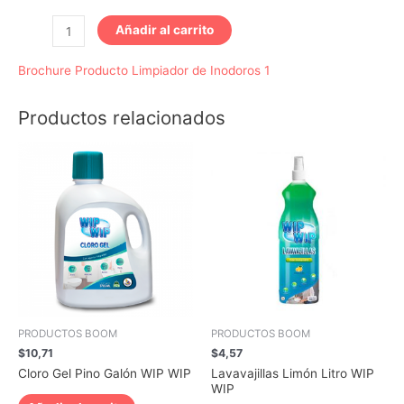
LIMPIADOR
Añadir al carrito
DESINFECTANTE
Brochure Producto Limpiador de Inodoros 1
DE
INODOROS
Productos relacionados
BRISA
MARINA
LITRO
TAPA
SPORT
WIP
WIP
cantidad
PRODUCTOS BOOM
PRODUCTOS BOOM
$
10,71
$
4,57
Cloro Gel Pino Galón WIP WIP
Lavavajillas Limón Litro WIP
WIP