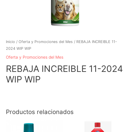
Inicio
/
Oferta y Promociones del Mes
/ REBAJA INCREIBLE 11-
2024 WIP WIP
Oferta y Promociones del Mes
REBAJA INCREIBLE 11-2024
WIP WIP
El
El
precio
precio
Productos relacionados
original
actual
era:
es: