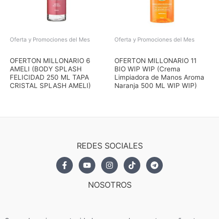
Oferta y Promociones del Mes
Oferta y Promociones del Mes
El
El
El
El
precio
precio
precio
precio
OFERTON MILLONARIO 6
OFERTON MILLONARIO 11
original
actual
original
actual
AMELI (BODY SPLASH
BIO WIP WIP (Crema
era:
es:
era:
es:
FELICIDAD 250 ML TAPA
Limpiadora de Manos Aroma
$7,59.
$6,83.
$7,17.
$6,46.
CRISTAL SPLASH AMELI)
Naranja 500 ML WIP WIP)
REDES SOCIALES
NOSOTROS