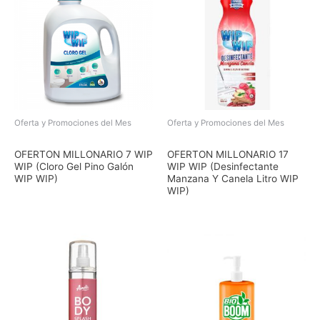
$7,82.
$6,65.
Oferta y Promociones del Mes
Oferta y Promociones del Mes
El
El
El
El
precio
precio
precio
precio
OFERTON MILLONARIO 7 WIP
OFERTON MILLONARIO 17
original
actual
original
actual
WIP (Cloro Gel Pino Galón
WIP WIP (Desinfectante
era:
es:
era:
es:
WIP WIP)
Manzana Y Canela Litro WIP
$10,71.
$9,64.
$4,02.
$3,62.
WIP)