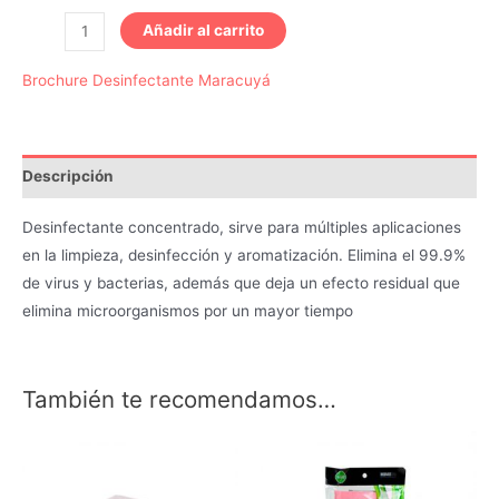
DESINFECTANTE
Añadir al carrito
MARACUYA
Brochure Desinfectante Maracuyá
GALON
WIP
WIP
cantidad
Descripción
Desinfectante concentrado, sirve para múltiples aplicaciones
en la limpieza, desinfección y aromatización. Elimina el 99.9%
de virus y bacterias, además que deja un efecto residual que
elimina microorganismos por un mayor tiempo
También te recomendamos…