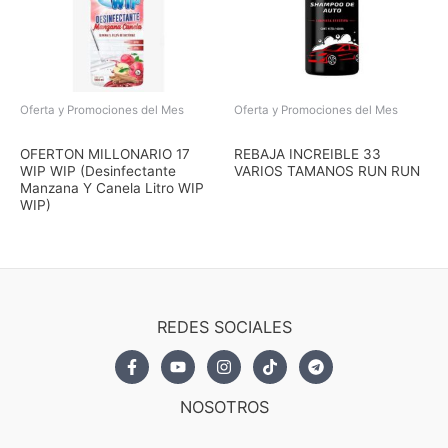
Oferta y Promociones del Mes
Oferta y Promociones del Mes
El
El
El
El
precio
precio
precio
precio
OFERTON MILLONARIO 17
REBAJA INCREIBLE 33
original
actual
original
actual
WIP WIP (Desinfectante
VARIOS TAMANOS RUN RUN
era:
es:
era:
es:
Manzana Y Canela Litro WIP
$4,02.
$3,62.
$4,69.
$4,22.
WIP)
REDES SOCIALES
NOSOTROS