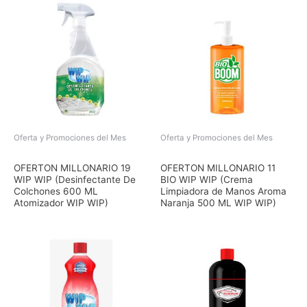
$5,39.
$4,31.
Oferta y Promociones del Mes
Oferta y Promociones del Mes
El
El
El
El
precio
precio
precio
precio
OFERTON MILLONARIO 19
OFERTON MILLONARIO 11
original
actual
original
actual
WIP WIP (Desinfectante De
BIO WIP WIP (Crema
era:
es:
era:
es:
Colchones 600 ML
Limpiadora de Manos Aroma
$8,03.
$7,23.
$7,17.
$6,46.
Atomizador WIP WIP)
Naranja 500 ML WIP WIP)